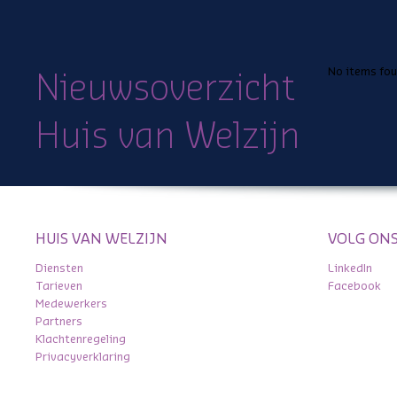
No items fo
Nieuwsoverzicht
Huis van Welzijn
HUIS VAN WELZIJN
VOLG ONS
Diensten
LinkedIn
Tarieven
Facebook
Medewerkers
Partners
Klachtenregeling
Privacyverklaring